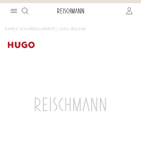
Zum
Suche
Inhalt
springen
DAMEN SCHURWOLLMANTEL LANG MOLENA
Zum
Ende
der
Bildgalerie
springen