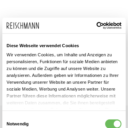
Zum
HUGO
inkl. MwSt.
Anfang
Damen Schurwollmantel
der
Diese Webseite verwendet Cookies
lang Molena
Bildgalerie
Wir verwenden Cookies, um Inhalte und Anzeigen zu
springen
personalisieren, Funktionen für soziale Medien anbieten
Dieses Produkt ist exklusiv in unseren Filialen erhältlich. Prüfen Sie
zu können und die Zugriffe auf unsere Website zu
mit einem Klick auf „Vor Ort verfügbar?", wo Ihre Größe vorrätig ist.
analysieren. Außerdem geben wir Informationen zu Ihrer
Verwendung unserer Website an unsere Partner für
Vor Ort verfügbar?
soziale Medien, Werbung und Analysen weiter. Unsere
Partner führen diese Informationen möglicherweise mit
weiteren Daten zusammen, die Sie ihnen bereitgestellt
haben oder die sie im Rahmen Ihrer Nutzung der Dienste
HUGO
gesammelt haben.
Einwilligungsauswahl
Damen Schurwollmantel lang Molena
Notwendig