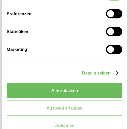
Hier finden Sie unsere
Datenschutzerklärung
Lang geschnittener Mantel
Präferenzen
Reverskragen
Mit Gürtelverschluss
Statistiken
Logo-Patch auf dem Ärmel
Relaxed Fit
Marketing
Pattentaschen
Rückenschlitz
Details zeigen
ZUSATZINFORMATIONEN
Kragenform:
Reverskragen
Alle zulassen
Artikelnummer:
5052320700100
Marke:
HUGO
Auswahl erlauben
Hersteller & verantwortliche Person:
Hugo Boss AG, Holy-Allee 3,
72555 Metzingen (info@hugoboss.com)
Ablehnen
Passform:
Loose Fit