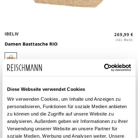
Zum
IBELIV
269,99 €
Anfang
inkl. MwSt.
Damen Basttasche RIO
der
Bildgalerie
springen
Dieses Produkt ist exklusiv in unseren Filialen erhältlich. Prüfen Sie
Diese Webseite verwendet Cookies
mit einem Klick auf „Vor Ort verfügbar?", wo Ihre Größe vorrätig ist.
Wir verwenden Cookies, um Inhalte und Anzeigen zu
personalisieren, Funktionen für soziale Medien anbieten
Vor Ort verfügbar?
zu können und die Zugriffe auf unsere Website zu
analysieren. Außerdem geben wir Informationen zu Ihrer
Verwendung unserer Website an unsere Partner für
soziale Medien, Werbung und Analysen weiter. Unsere