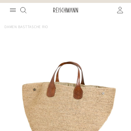
Zum
Suche
Inhalt
springen
DAMEN BASTTASCHE RIO
Zum
Ende
der
Bildgalerie
springen