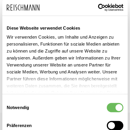
Diese Webseite verwendet Cookies
Zum
Icebreaker
inkl. MwSt.
Wir verwenden Cookies, um Inhalte und Anzeigen zu
Anfang
Damen
personalisieren, Funktionen für soziale Medien anbieten
der
Funktionsunterhose lang
zu können und die Zugriffe auf unsere Website zu
Merino 260 Vertex Thermo
Bildgalerie
analysieren. Außerdem geben wir Informationen zu Ihrer
springen
Verwendung unserer Website an unsere Partner für
Dieses Produkt ist exklusiv in unseren Filialen erhältlich. Prüfen Sie
soziale Medien, Werbung und Analysen weiter. Unsere
mit einem Klick auf „Vor Ort verfügbar?", wo Ihre Größe vorrätig ist.
Partner führen diese Informationen möglicherweise mit
weiteren Daten zusammen, die Sie ihnen bereitgestellt
Vor Ort verfügbar?
haben oder die sie im Rahmen Ihrer Nutzung der Dienste
gesammelt haben.
Einwilligungsauswahl
Notwendig
Hier finden Sie unsere
Datenschutzerklärung
Icebreaker
Präferenzen