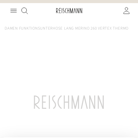
Zum
Suche
Inhalt
springen
DAMEN FUNKTIONSUNTERHOSE LANG MERINO 260 VERTEX THERMO
Zum
Ende
der
Bildgalerie
springen