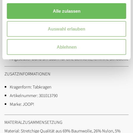
Regular Fit in figurschmeichelnder X-Linie
Klassisches Hellblau-Weißes Streifendesign für einen frischen
Alle zulassen
Sommerlook
Hemdblusenkragen mit verdeckter Knopfleiste für cleane Optik
Auswahl erlauben
Kurze Ärmel mit angesetzten Bündchen für gepflegten Abschluss
Praktische Brusttasche sowie zwei nahtverdeckte Seitentaschen
Ablehnen
Rückenpasse mit exklusivem Cornflower-Signé
Angesetzter Bund am Saum für eine definierte, feminine Silhouette
ZUSATZINFORMATIONEN
Kragenform:
Tabkragen
Artikelnummer:
301013790
Marke:
JOOP!
MATERIALZUSAMMENSETZUNG
Material: Stretchige Qualität aus 69% Baumwolle, 26% Nylon, 5%