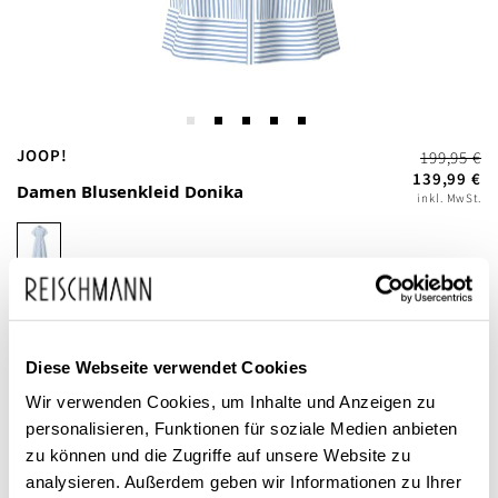
Zum
JOOP!
199,95 €
Anfang
139,99 €
Damen Blusenkleid Donika
inkl. MwSt.
der
Bildgalerie
springen
Diese Webseite verwendet Cookies
Wir verwenden Cookies, um Inhalte und Anzeigen zu
Dieses Produkt ist exklusiv in unseren Filialen erhältlich. Prüfen Sie
personalisieren, Funktionen für soziale Medien anbieten
mit einem Klick auf „Vor Ort verfügbar?", wo Ihre Größe vorrätig ist.
zu können und die Zugriffe auf unsere Website zu
analysieren. Außerdem geben wir Informationen zu Ihrer
Vor Ort verfügbar?