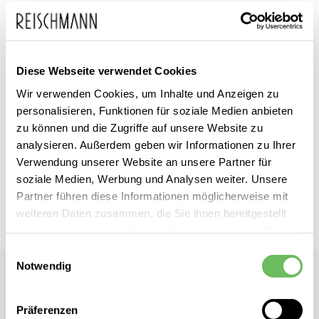
Zum
Diese Webseite verwendet Cookies
LUISA CERANO
inkl. MwSt.
Anfang
Wir verwenden Cookies, um Inhalte und Anzeigen zu
Damen Bundfaltenhose
personalisieren, Funktionen für soziale Medien anbieten
der
zu können und die Zugriffe auf unsere Website zu
Bildgalerie
Dieses Produkt ist exklusiv in unseren Filialen erhältlich. Prüfen Sie
analysieren. Außerdem geben wir Informationen zu Ihrer
springen
mit einem Klick auf „Vor Ort verfügbar?", wo Ihre Größe vorrätig ist.
Verwendung unserer Website an unsere Partner für
soziale Medien, Werbung und Analysen weiter. Unsere
Partner führen diese Informationen möglicherweise mit
Vor Ort verfügbar?
weiteren Daten zusammen, die Sie ihnen bereitgestellt
haben oder die sie im Rahmen Ihrer Nutzung der Dienste
gesammelt haben.
Einwilligungsauswahl
Notwendig
LUISA CERANO
Hier finden Sie unsere
Datenschutzerklärung
Damen Bundfaltenhose
Präferenzen