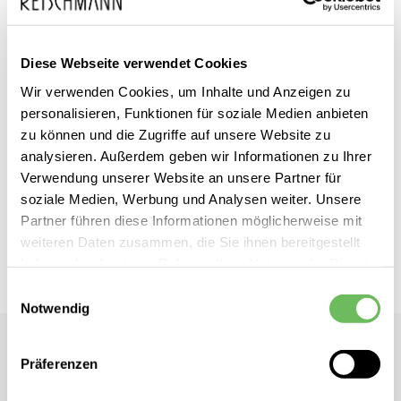
Diese Webseite verwendet Cookies
Zum
Wir verwenden Cookies, um Inhalte und Anzeigen zu
LUISA CERANO
inkl. MwSt.
personalisieren, Funktionen für soziale Medien anbieten
Anfang
Damen Maxirock
zu können und die Zugriffe auf unsere Website zu
der
analysieren. Außerdem geben wir Informationen zu Ihrer
Bildgalerie
Verwendung unserer Website an unsere Partner für
Dieses Produkt ist exklusiv in unseren Filialen erhältlich. Prüfen Sie
springen
soziale Medien, Werbung und Analysen weiter. Unsere
mit einem Klick auf „Vor Ort verfügbar?", wo Ihre Größe vorrätig ist.
Partner führen diese Informationen möglicherweise mit
weiteren Daten zusammen, die Sie ihnen bereitgestellt
Vor Ort verfügbar?
haben oder die sie im Rahmen Ihrer Nutzung der Dienste
gesammelt haben.
Einwilligungsauswahl
Notwendig
Hier finden Sie unsere
Datenschutzerklärung
LUISA CERANO
Präferenzen
Damen Maxirock