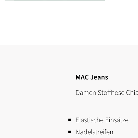
Zum
Anfang
der
Bildgalerie
springen
MAC Jeans
Damen Stoffhose Chia
Elastische Einsätze
Nadelstreifen