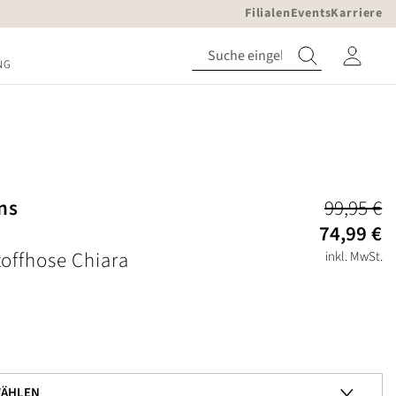
Filialen
Events
Karriere
NG
ns
99,95 €
74,99 €
offhose Chiara
inkl. MwSt.