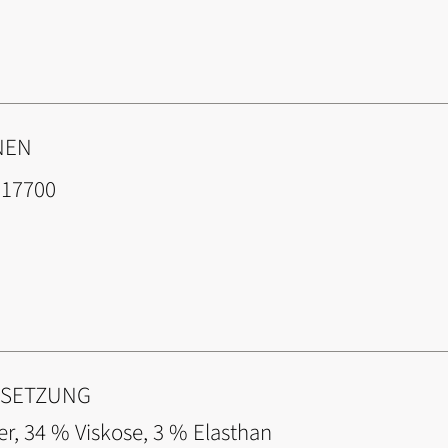
NEN
217700
NSETZUNG
er, 34 % Viskose, 3 % Elasthan