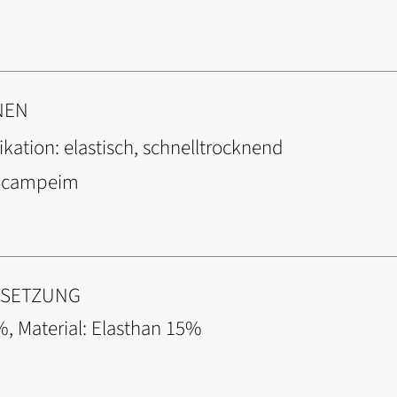
NEN
ikation:
elastisch, schnelltrocknend
4campeim
NSETZUNG
%, Material: Elasthan 15%