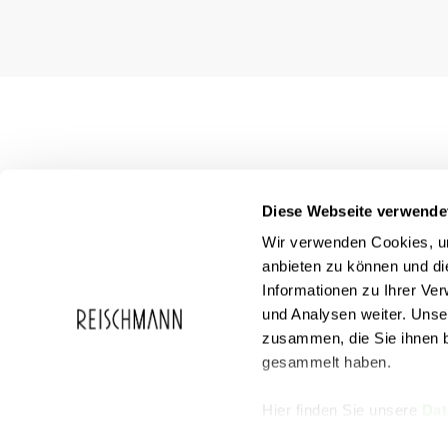
Diese Webseite verwende
Wir verwenden Cookies, um
anbieten zu können und di
Informationen zu Ihrer Ve
und Analysen weiter. Unse
zusammen, die Sie ihnen b
Service
Reischmann
gesammelt haben.
FAQ
Über Reischma
Geschenkgutscheine
Karriere
Events
Hier finden Sie unsere
Dat
Partnercard