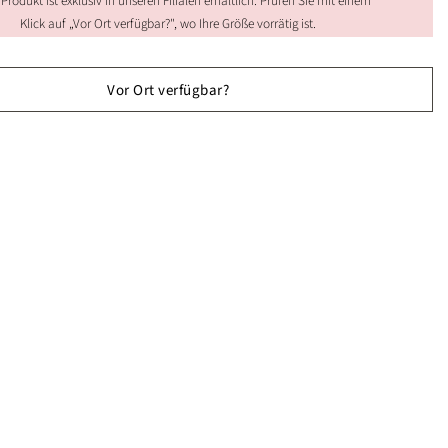
 Produkt ist exklusiv in unseren Filialen erhältlich. Prüfen Sie mit einem
Klick auf „Vor Ort verfügbar?", wo Ihre Größe vorrätig ist.
Vor Ort verfügbar?