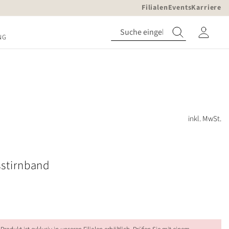
Filialen
Events
Karriere
NG
inkl. MwSt.
sstirnband
m