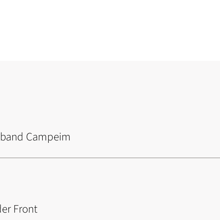
rnband Campeim
der Front