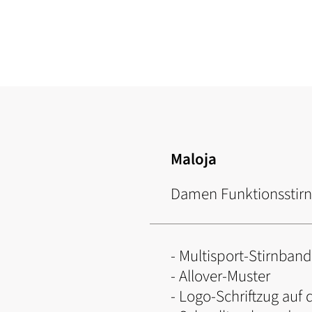
Zum
Anfang
der
Bildgalerie
springen
Maloja
Damen Funktionssti
- Multisport-Stirnband
- Allover-Muster
- Logo-Schriftzug auf 