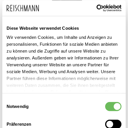
Diese Webseite verwendet Cookies
Zum
Wir verwenden Cookies, um Inhalte und Anzeigen zu
Mammut
20,00 €
personalisieren, Funktionen für soziale Medien anbieten
Anfang
inkl. MwSt.
Unisex Flaschenhalter
zu können und die Zugriffe auf unsere Website zu
der
Lithium Add-On
analysieren. Außerdem geben wir Informationen zu Ihrer
Bildgalerie
Verwendung unserer Website an unsere Partner für
springen
soziale Medien, Werbung und Analysen weiter. Unsere
Partner führen diese Informationen möglicherweise mit
weiteren Daten zusammen, die Sie ihnen bereitgestellt
haben oder die sie im Rahmen Ihrer Nutzung der Dienste
Dieses Produkt ist exklusiv in unseren Filialen erhältlich. Prüfen Sie
gesammelt haben.
mit einem Klick auf „Vor Ort verfügbar?", wo Ihre Größe vorrätig ist.
Einwilligungsauswahl
Notwendig
Hier finden Sie unsere
Datenschutzerklärung
Vor Ort verfügbar?
Präferenzen