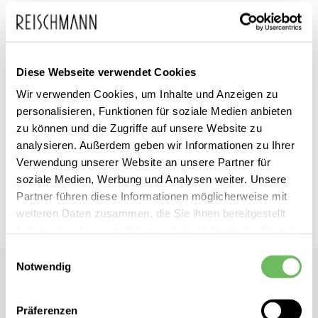
Zum
Diese Webseite verwendet Cookies
Marc Cain
inkl. MwSt.
Anfang
Wir verwenden Cookies, um Inhalte und Anzeigen zu
Damen Kunstfelljacke
personalisieren, Funktionen für soziale Medien anbieten
der
zu können und die Zugriffe auf unsere Website zu
Bildgalerie
Dieses Produkt ist exklusiv in unseren Filialen erhältlich. Prüfen Sie
analysieren. Außerdem geben wir Informationen zu Ihrer
springen
mit einem Klick auf „Vor Ort verfügbar?", wo Ihre Größe vorrätig ist.
Verwendung unserer Website an unsere Partner für
soziale Medien, Werbung und Analysen weiter. Unsere
Partner führen diese Informationen möglicherweise mit
Vor Ort verfügbar?
weiteren Daten zusammen, die Sie ihnen bereitgestellt
haben oder die sie im Rahmen Ihrer Nutzung der Dienste
gesammelt haben.
Einwilligungsauswahl
Notwendig
Marc Cain
Hier finden Sie unsere
Datenschutzerklärung
Damen Kunstfelljacke
Präferenzen