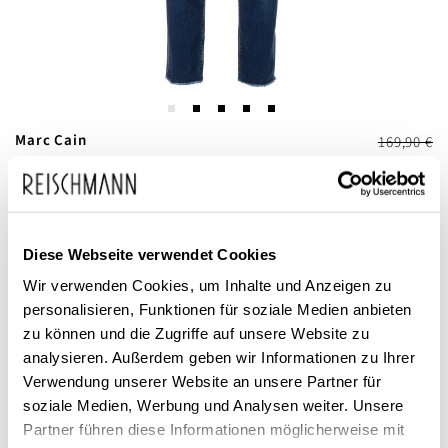
Zum
Marc Cain
169,90 €
Anfang
89,99 €
Damen Slim Fit Jeans Silea
inkl. MwSt.
der
Bildgalerie
springen
Diese Webseite verwendet Cookies
Wir verwenden Cookies, um Inhalte und Anzeigen zu
personalisieren, Funktionen für soziale Medien anbieten
zu können und die Zugriffe auf unsere Website zu
analysieren. Außerdem geben wir Informationen zu Ihrer
Dieses Produkt ist exklusiv in unseren Filialen erhältlich. Prüfen Sie
Verwendung unserer Website an unsere Partner für
mit einem Klick auf „Vor Ort verfügbar?", wo Ihre Größe vorrätig ist.
soziale Medien, Werbung und Analysen weiter. Unsere
Partner führen diese Informationen möglicherweise mit
Vor Ort verfügbar?