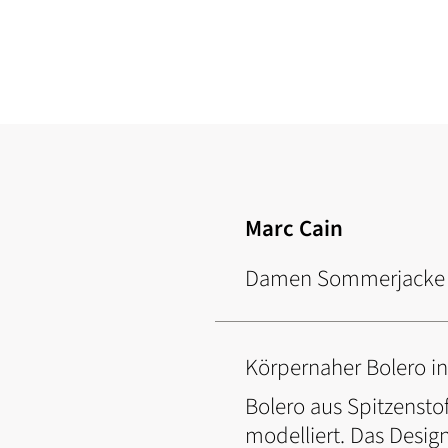
Zum
Anfang
der
Bildgalerie
springen
Marc Cain
Damen Sommerjacke 
Körpernaher Bolero in
Bolero aus Spitzensto
modelliert. Das Desig