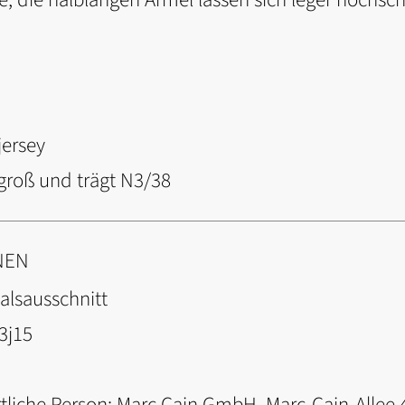
ersey
groß und trägt N3/38
NEN
alsausschnitt
3j15
tliche Person:
Marc Cain GmbH, Marc-Cain-Allee 