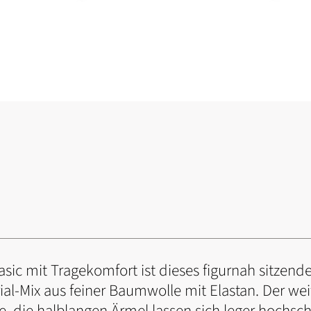
sic mit Tragekomfort ist dieses figurnah sitzende 
al-Mix aus feiner Baumwolle mit Elastan. Der w
, die halblangen Ärmel lassen sich leger hochsch