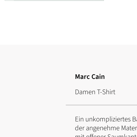
Zum
Anfang
der
Bildgalerie
springen
Marc Cain
Damen T-Shirt
Ein unkompliziertes Ba
der angenehme Materi
mit offener Saumkante