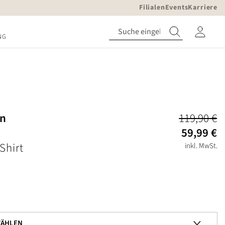
Filialen
Events
Karriere
NG
in
119,90 €
59,99 €
Shirt
inkl. MwSt.