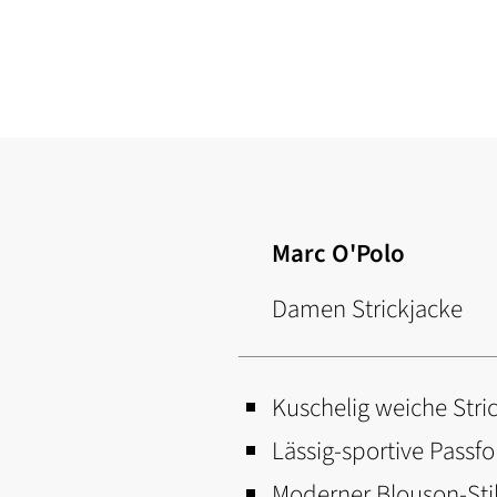
Zum
Anfang
der
Bildgalerie
springen
Marc O'Polo
Damen Strickjacke
Kuschelig weiche Str
Lässig-sportive Passfo
Moderner Blouson-Sti