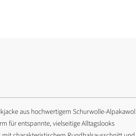
ickjacke aus hochwertigem Schurwolle-Alpakawol
rm für entspannte, vielseitige Alltagslooks
l mit charakteristischem Rundhalsausschnitt un