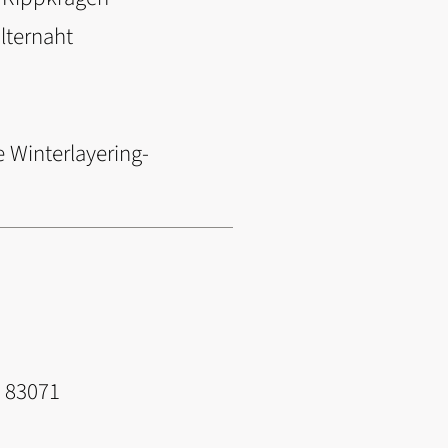
lternaht
 Winterlayering-
, 83071