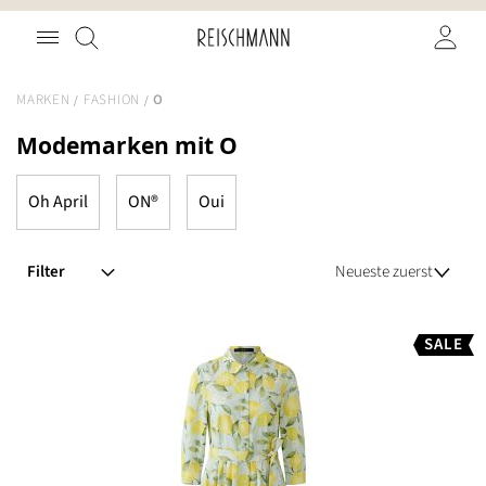
Zum
Suche
Inhalt
springen
MARKEN
FASHION
O
Modemarken mit O
Oh April
ON®
Oui
Filter
SALE