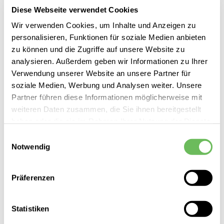
Diese Webseite verwendet Cookies
Wir verwenden Cookies, um Inhalte und Anzeigen zu
SALE
personalisieren, Funktionen für soziale Medien anbieten
zu können und die Zugriffe auf unsere Website zu
analysieren. Außerdem geben wir Informationen zu Ihrer
Verwendung unserer Website an unsere Partner für
soziale Medien, Werbung und Analysen weiter. Unsere
Partner führen diese Informationen möglicherweise mit
weiteren Daten zusammen, die Sie ihnen bereitgestellt
haben oder die sie im Rahmen Ihrer Nutzung der Dienste
gesammelt haben.
Einwilligungsauswahl
Notwendig
Hier finden Sie unsere
Datenschutzerklärung
Präferenzen
O`Neill
Damen Hemdbluse Brenda
Statistiken