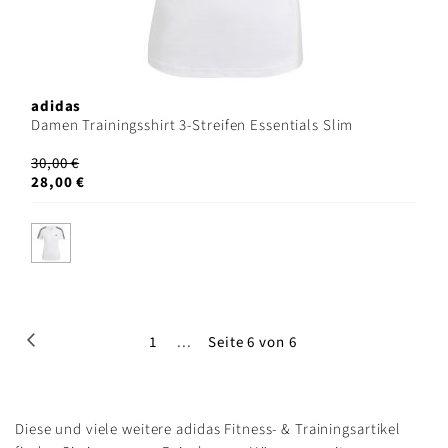
adidas
Damen Trainingsshirt 3-Streifen Essentials Slim
30,00 €
28,00 €
Seite
Seite
Zurück
Seite
1
...
Seite 6 von 6
Diese und viele weitere adidas Fitness- & Trainingsartikel