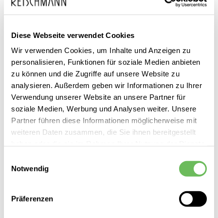
SALE
Diese Webseite verwendet Cookies
Wir verwenden Cookies, um Inhalte und Anzeigen zu
personalisieren, Funktionen für soziale Medien anbieten
zu können und die Zugriffe auf unsere Website zu
analysieren. Außerdem geben wir Informationen zu Ihrer
Verwendung unserer Website an unsere Partner für
soziale Medien, Werbung und Analysen weiter. Unsere
Partner führen diese Informationen möglicherweise mit
weiteren Daten zusammen, die Sie ihnen bereitgestellt
haben oder die sie im Rahmen Ihrer Nutzung der Dienste
gesammelt haben.
Einwilligungsauswahl
Notwendig
Hier finden Sie unsere
Datenschutzerklärung
adidas
Präferenzen
Herren Trainingshose kurz Designed for Training HIIT