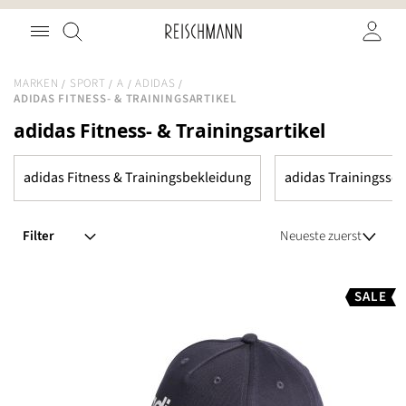
Zum
Suche
Inhalt
springen
MARKEN
SPORT
A
ADIDAS
ADIDAS FITNESS- & TRAININGSARTIKEL
adidas Fitness- & Trainingsartikel
adidas Fitness & Trainingsbekleidung
adidas Trainingssc
Filter
SALE