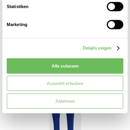
55,00 €
39,99 €
Statistiken
Marketing
SALE
Details zeigen
Alle zulassen
Auswahl erlauben
Ablehnen