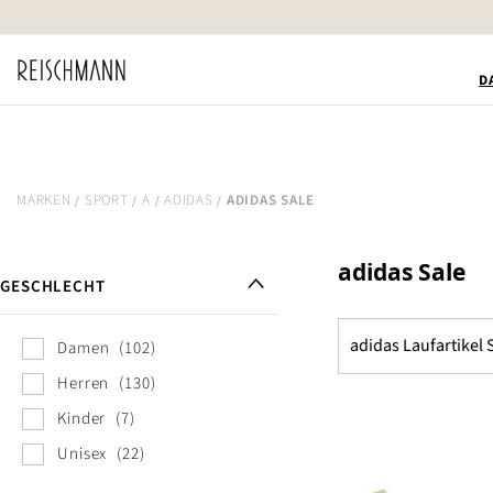
Zum
Inhalt
springen
D
MARKEN
SPORT
A
ADIDAS
ADIDAS SALE
adidas Sale
GESCHLECHT
adidas Laufartikel 
Damen
102
Herren
130
Kinder
7
Unisex
22