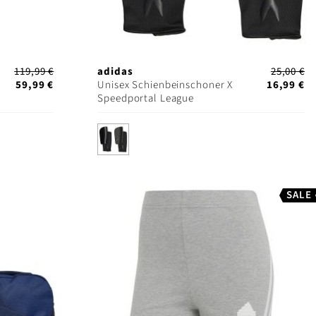
119,99 €
adidas
25,00 €
59,99 €
Unisex Schienbeinschoner X
16,99 €
Speedportal League
SALE