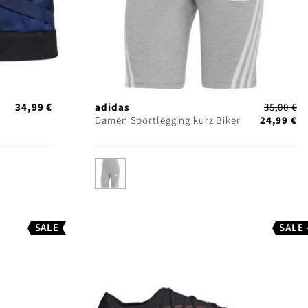
34,99 €
adidas
35,00 €
Damen Sportlegging kurz Biker
24,99 €
SALE
SALE