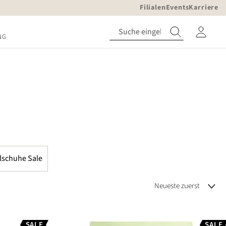
Filialen
Events
Karriere
NG
lschuhe Sale
SALE
SALE