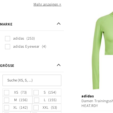
Mehr anzeigen
MARKE
adidas
253
adidas Eyewear
4
GRÖSSE
XS
73
S
154
adidas
M
156
L
155
Damen Trainingssh
HEAT.RDY
XL
142
XXL
53