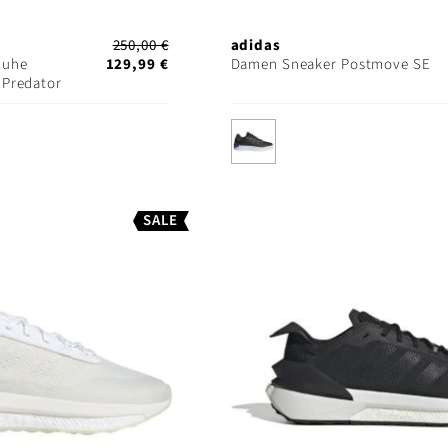
250,00 €
adidas
huhe
129,99 €
Damen Sneaker Postmove SE
 Predator
SALE