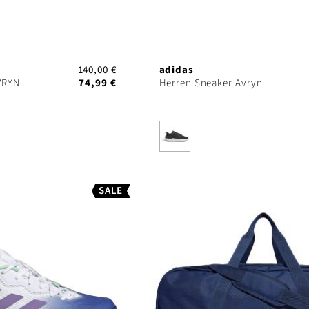
140,00 €
adidas
VRYN
74,99 €
Herren Sneaker Avryn
SALE