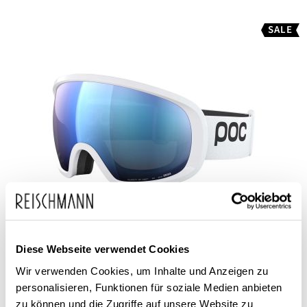
SALE
Diese Webseite verwendet Cookies
POC Sports
Unisex Skibrille Fovea
Wir verwenden Cookies, um Inhalte und Anzeigen zu
personalisieren, Funktionen für soziale Medien anbieten
199,95 €
zu können und die Zugriffe auf unsere Website zu