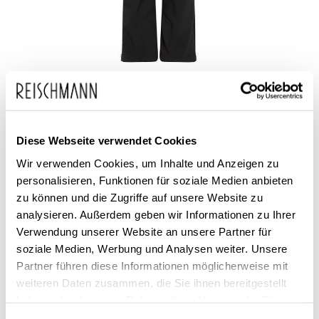
Zum
McKinley
119,99 €
Anfang
99,99 €
Damen Wanderhose Saina
inkl. MwSt.
der
Diese Webseite verwendet Cookies
Bildgalerie
Wir verwenden Cookies, um Inhalte und Anzeigen zu
springen
personalisieren, Funktionen für soziale Medien anbieten
zu können und die Zugriffe auf unsere Website zu
analysieren. Außerdem geben wir Informationen zu Ihrer
Verwendung unserer Website an unsere Partner für
soziale Medien, Werbung und Analysen weiter. Unsere
Dieses Produkt ist exklusiv in unseren Filialen erhältlich. Prüfen Sie
Partner führen diese Informationen möglicherweise mit
mit einem Klick auf „Vor Ort verfügbar?", wo Ihre Größe vorrätig ist.
weiteren Daten zusammen, die Sie ihnen bereitgestellt
haben oder die sie im Rahmen Ihrer Nutzung der Dienste
Vor Ort verfügbar?
gesammelt haben.