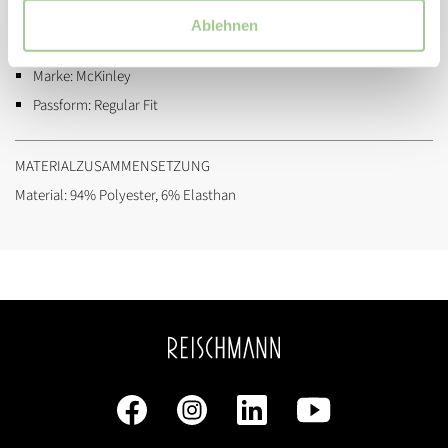
wasserabweisend, windabweisend
Ablehnen
Artikelnummer:
419952
Marke:
McKinley
Passform:
Regular Fit
MATERIALZUSAMMENSETZUNG
Material: 94% Polyester, 6% Elasthan