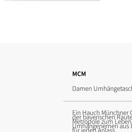
Zum
Anfang
der
Bildgalerie
springen
MCM
Damen Umhängetasc
Ein Hauch Münchner G
der bayerischen Raute
Metropole zum Leben,
Umhängeriemen aus Le
für jeden Anlass.