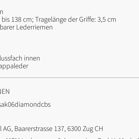
cm
is 138 cm; Tragelänge der Griffe: 3,5 cm
barer Lederriemen
lussfach innen
Nappaleder
NEN
sak06diamondcbs
l AG, Baarerstrasse 137, 6300 Zug CH