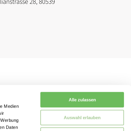
ianstrasse 28, 80539
Alle zulassen
le Medien
ir
Auswahl erlauben
, Werbung
ren Daten