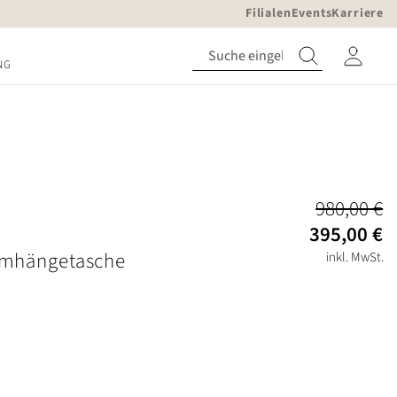
Filialen
Events
Karriere
NG
980,00 €
395,00 €
mhängetasche
inkl. MwSt.