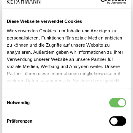
Diese Webseite verwendet Cookies
Wir verwenden Cookies, um Inhalte und Anzeigen zu
personalisieren, Funktionen für soziale Medien anbieten
Zum
New Balance
120,00 €
zu können und die Zugriffe auf unsere Website zu
Anfang
99,99 €
Damen Sneaker 530
analysieren. Außerdem geben wir Informationen zu Ihrer
inkl. MwSt.
der
Verwendung unserer Website an unsere Partner für
Bildgalerie
soziale Medien, Werbung und Analysen weiter. Unsere
springen
Partner führen diese Informationen möglicherweise mit
weiteren Daten zusammen, die Sie ihnen bereitgestellt
haben oder die sie im Rahmen Ihrer Nutzung der Dienste
gesammelt haben.
Einwilligungsauswahl
Notwendig
Hier finden Sie unsere
Datenschutzerklärung
Dieses Produkt ist exklusiv in unseren Filialen erhältlich. Prüfen Sie
mit einem Klick auf „Vor Ort verfügbar?", wo Ihre Größe vorrätig ist.
Präferenzen
Vor Ort verfügbar?