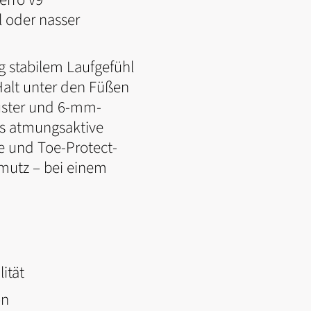
l oder nasser
g stabilem Laufgefühl
Halt unter den Füßen
muster und 6-mm-
as atmungsaktive
e und Toe-Protect-
hmutz – bei einem
ität
on