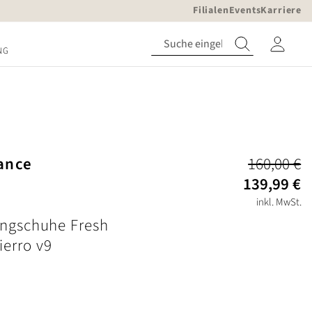
Filialen
Events
Karriere
NG
ance
160,00 €
139,99 €
inkl. MwSt.
ingschuhe Fresh
erro v9