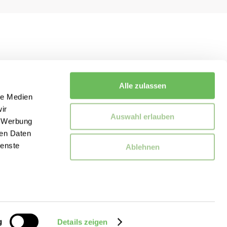
Alle zulassen
le Medien
ir
Auswahl erlauben
, Werbung
ren Daten
ienste
Ablehnen
g
Details zeigen