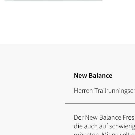
Zum
Anfang
der
Bildgalerie
springen
New Balance
Herren Trailrunningsc
Der New Balance Fresh
die auch auf schwier
möchten. Mit gezielt 