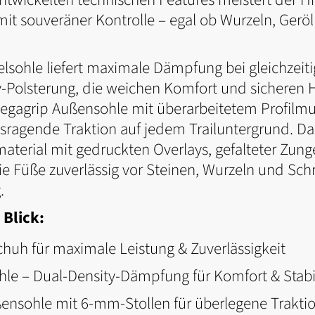
mit souveräner Kontrolle – egal ob Wurzeln, Geröl
elsohle liefert maximale Dämpfung bei gleichzeiti
-Polsterung, die weichen Komfort und sicheren 
 Megagrip Außensohle mit überarbeitetem Profil
ausragende Traktion auf jedem Trailuntergrund. D
terial mit gedruckten Overlays, gefalteter Zung
ie Füße zuverlässig vor Steinen, Wurzeln und Sc
.
 Blick:
chuh für maximale Leistung & Zuverlässigkeit
hle – Dual-Density-Dämpfung für Komfort & Stabil
ensohle mit 6-mm-Stollen für überlegene Trakti