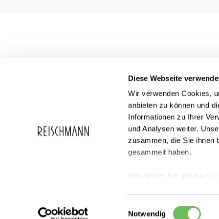
Diese Webseite verwende
Wir verwenden Cookies, um
anbieten zu können und di
Informationen zu Ihrer Ve
und Analysen weiter. Unse
zusammen, die Sie ihnen b
Service
Reischmann
gesammelt haben.
FAQ
Über Reischma
Geschenkgutscheine
Karriere
Events
Hier finden Sie unsere
Dat
Partnercard
Sortiment
Newsletter
Einwilligungsauswahl
Notwendig