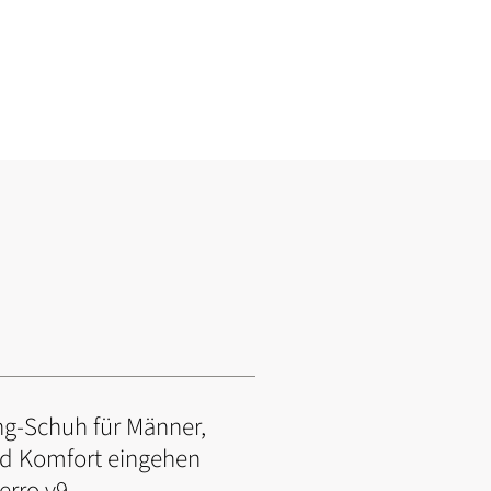
ing-Schuh für Männer,
nd Komfort eingehen
erro v9