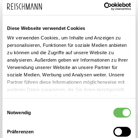
Diese Webseite verwendet Cookies
Zum
Nike
inkl. MwSt.
Wir verwenden Cookies, um Inhalte und Anzeigen zu
Anfang
Damen Laufschuhe
personalisieren, Funktionen für soziale Medien anbieten
der
Structure 25
zu können und die Zugriffe auf unsere Website zu
Bildgalerie
analysieren. Außerdem geben wir Informationen zu Ihrer
springen
Verwendung unserer Website an unsere Partner für
Dieses Produkt ist exklusiv in unseren Filialen erhältlich. Prüfen Sie
soziale Medien, Werbung und Analysen weiter. Unsere
mit einem Klick auf „Vor Ort verfügbar?", wo Ihre Größe vorrätig ist.
Partner führen diese Informationen möglicherweise mit
weiteren Daten zusammen, die Sie ihnen bereitgestellt
Vor Ort verfügbar?
haben oder die sie im Rahmen Ihrer Nutzung der Dienste
gesammelt haben.
Einwilligungsauswahl
Notwendig
Hier finden Sie unsere
Datenschutzerklärung
Nike
Präferenzen
Damen Laufschuhe Structure 25