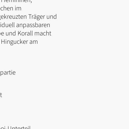
bchen im
 gekreuzten Träger und
viduell anpassbaren
upe und Korall macht
n Hingucker am
partie
t
i-Unterteil