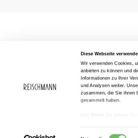
Diese Webseite verwende
Wir verwenden Cookies, um
anbieten zu können und di
Informationen zu Ihrer Ve
und Analysen weiter. Unse
zusammen, die Sie ihnen b
Service
Reischmann
gesammelt haben.
FAQ
Über Reischma
Geschenkgutscheine
Karriere
Events
Hier finden Sie unsere
Dat
Partnercard
Sortiment
Newsletter
Einwilligungsauswahl