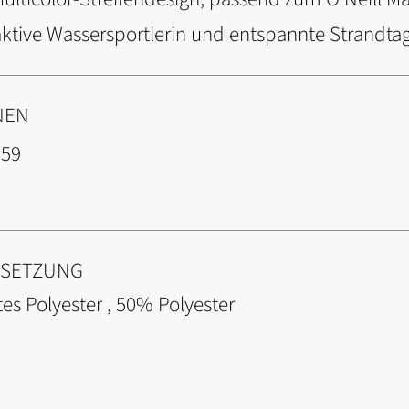
ive Wassersportlerin und entspannte Strandta
NEN
259
NSETZUNG
es Polyester , 50% Polyester