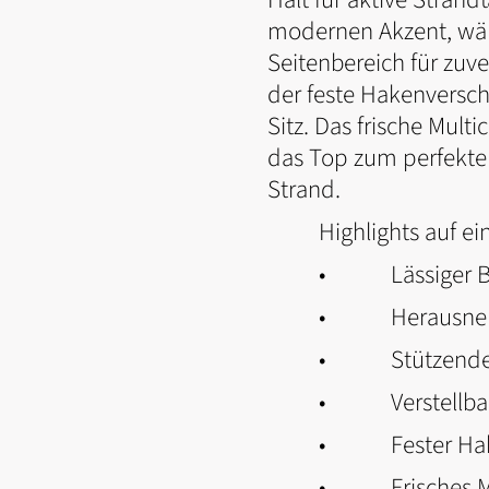
modernen Akzent, wä
Seitenbereich für zuv
der feste Hakenversch
Sitz. Das frische Mult
das Top zum perfekte
Strand.
Highlights auf ei
• Lässiger Bral
• Herausnehmba
• Stützende Stä
• Verstellbare 
• Fester Hakenv
• Frisches Mult