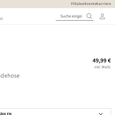
Filialen
Events
Karriere
NG
49,99 €
inkl. MwSt.
adehose