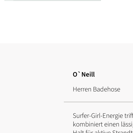
Zum
Anfang
der
Bildgalerie
springen
O`Neill
Herren Badehose
Surfer-Girl-Energie tr
kombiniert einen läss
Halt für aktive Strand