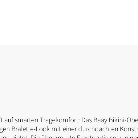
ifft auf smarten Tragekomfort: Das Baay Bikini-Ober
igen Bralette-Look mit einer durchdachten Konstr
tage bietet. Die überkreuzte Frontpartie setzt ein