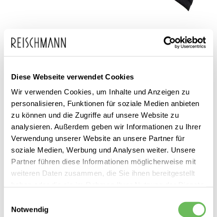
Zum
Odlo
19,95 €
Anfang
Diese Webseite verwendet Cookies
inkl. MwSt.
Unisex Laufstirnband
der
Wir verwenden Cookies, um Inhalte und Anzeigen zu
Poyknit Warm Eco
personalisieren, Funktionen für soziale Medien anbieten
Bildgalerie
zu können und die Zugriffe auf unsere Website zu
springen
analysieren. Außerdem geben wir Informationen zu Ihrer
Verwendung unserer Website an unsere Partner für
soziale Medien, Werbung und Analysen weiter. Unsere
Dieses Produkt ist exklusiv in unseren Filialen erhältlich. Prüfen Sie
Partner führen diese Informationen möglicherweise mit
mit einem Klick auf „Vor Ort verfügbar?", wo Ihre Größe vorrätig ist.
weiteren Daten zusammen, die Sie ihnen bereitgestellt
haben oder die sie im Rahmen Ihrer Nutzung der Dienste
Vor Ort verfügbar?
gesammelt haben.
Einwilligungsauswahl
Notwendig