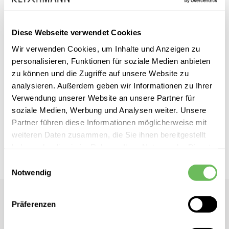
Diese Webseite verwendet Cookies
Wir verwenden Cookies, um Inhalte und Anzeigen zu
Zum
OH APRIL
inkl. MwSt.
personalisieren, Funktionen für soziale Medien anbieten
Anfang
Damen Top Dara
zu können und die Zugriffe auf unsere Website zu
der
analysieren. Außerdem geben wir Informationen zu Ihrer
Bildgalerie
Verwendung unserer Website an unsere Partner für
Dieses Produkt ist exklusiv in unseren Filialen erhältlich. Prüfen Sie
springen
soziale Medien, Werbung und Analysen weiter. Unsere
mit einem Klick auf „Vor Ort verfügbar?", wo Ihre Größe vorrätig ist.
Partner führen diese Informationen möglicherweise mit
weiteren Daten zusammen, die Sie ihnen bereitgestellt
Vor Ort verfügbar?
haben oder die sie im Rahmen Ihrer Nutzung der Dienste
gesammelt haben.
Einwilligungsauswahl
Notwendig
Hier finden Sie unsere
Datenschutzerklärung
OH APRIL
Präferenzen
Damen Top Dara