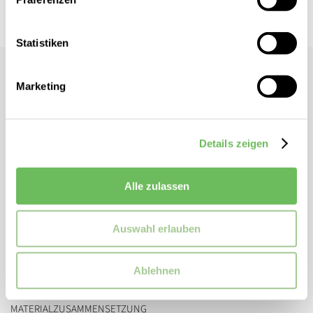
Statistiken
ONLY
Marketing
DAMEN TOP
- Ärmelloses Top
- Rundhalsausschnitt
Details zeigen
- Unifarben
- Cropped geschnitten
- Elastischer Saum
Alle zulassen
ZUSATZINFORMATIONEN
Auswahl erlauben
Artikelnummer:
15258012
Marke:
ONLY
Ablehnen
MATERIALZUSAMMENSETZUNG