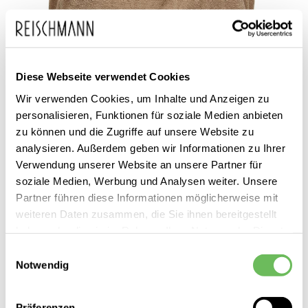
Diese Webseite verwendet Cookies
Zum
ONLY
12,99 €
Wir verwenden Cookies, um Inhalte und Anzeigen zu
Anfang
inkl. MwSt.
personalisieren, Funktionen für soziale Medien anbieten
DAMEN TOP
der
zu können und die Zugriffe auf unsere Website zu
analysieren. Außerdem geben wir Informationen zu Ihrer
Bildgalerie
Verwendung unserer Website an unsere Partner für
springen
soziale Medien, Werbung und Analysen weiter. Unsere
Partner führen diese Informationen möglicherweise mit
weiteren Daten zusammen, die Sie ihnen bereitgestellt
haben oder die sie im Rahmen Ihrer Nutzung der Dienste
gesammelt haben.
Einwilligungsauswahl
Dieses Produkt ist exklusiv in unseren Filialen erhältlich. Prüfen Sie
Notwendig
mit einem Klick auf „Vor Ort verfügbar?", wo Ihre Größe vorrätig ist.
Hier finden Sie unsere
Datenschutzerklärung
Vor Ort verfügbar?
Präferenzen