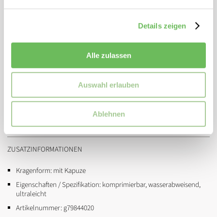
Seiteneinsätze aus recyceltem Polyester-Jersey
Peak-Performance-Stickerei auf der Brust
Details zeigen
Gesticktes P-Logo am Ärmel
Elastischer Abschluss am Saum
Alle zulassen
Elastische Bündchen
Durchgehender nahtverdeckter YKK-Spiralreißverschluss
Auswahl erlauben
Kinnschutz
Brusttasche mit Reißverschluss
Ablehnen
Offene Taschen vorne
ZUSATZINFORMATIONEN
Kragenform:
mit Kapuze
Eigenschaften / Spezifikation:
komprimierbar, wasserabweisend,
ultraleicht
Artikelnummer:
g79844020