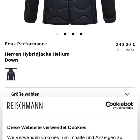
Zum
Peak Performance
240,00 €
Anfang
inkl. MwSt.
Herren Hybridjacke Helium
der
Down
Bildgalerie
springen
Dieses Produkt ist exklusiv in unseren Filialen erhältlich. Prüfen Sie
Diese Webseite verwendet Cookies
mit einem Klick auf „Vor Ort verfügbar?", wo Ihre Größe vorrätig ist.
Wir verwenden Cookies, um Inhalte und Anzeigen zu