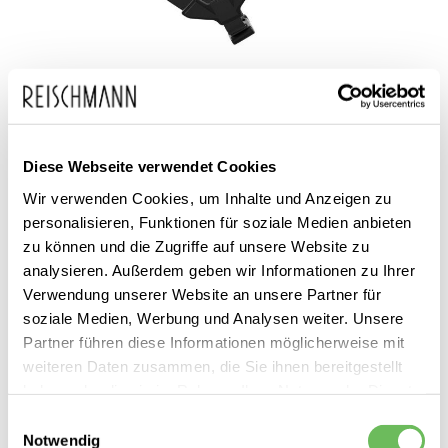
Zum
POC Sports
179,99 €
Anfang
99,99 €
Diese Webseite verwendet Cookies
Unisex Fahrradhelm
inkl. MwSt.
der
Tectical
Wir verwenden Cookies, um Inhalte und Anzeigen zu
Bildgalerie
personalisieren, Funktionen für soziale Medien anbieten
springen
zu können und die Zugriffe auf unsere Website zu
analysieren. Außerdem geben wir Informationen zu Ihrer
Verwendung unserer Website an unsere Partner für
soziale Medien, Werbung und Analysen weiter. Unsere
Partner führen diese Informationen möglicherweise mit
weiteren Daten zusammen, die Sie ihnen bereitgestellt
Dieses Produkt ist exklusiv in unseren Filialen erhältlich. Prüfen Sie
haben oder die sie im Rahmen Ihrer Nutzung der Dienste
mit einem Klick auf „Vor Ort verfügbar?", wo Ihre Größe vorrätig ist.
gesammelt haben.
Einwilligungsauswahl
Notwendig