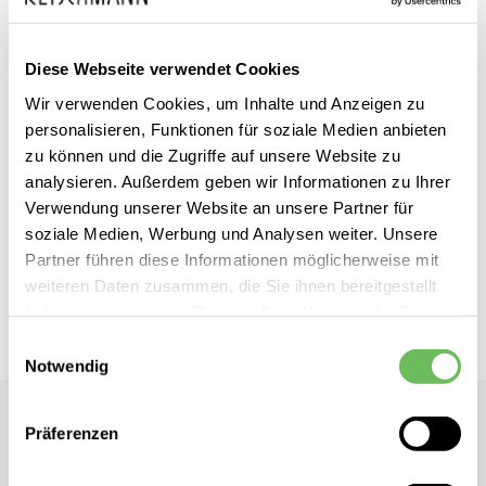
Diese Webseite verwendet Cookies
Wir verwenden Cookies, um Inhalte und Anzeigen zu
Zum
Profuomo
inkl. MwSt.
personalisieren, Funktionen für soziale Medien anbieten
Anfang
Herren Steppweste
zu können und die Zugriffe auf unsere Website zu
der
analysieren. Außerdem geben wir Informationen zu Ihrer
Bildgalerie
Verwendung unserer Website an unsere Partner für
Dieses Produkt ist exklusiv in unseren Filialen erhältlich. Prüfen Sie
springen
soziale Medien, Werbung und Analysen weiter. Unsere
mit einem Klick auf „Vor Ort verfügbar?", wo Ihre Größe vorrätig ist.
Partner führen diese Informationen möglicherweise mit
weiteren Daten zusammen, die Sie ihnen bereitgestellt
Vor Ort verfügbar?
haben oder die sie im Rahmen Ihrer Nutzung der Dienste
gesammelt haben.
Einwilligungsauswahl
Notwendig
Hier finden Sie unsere
Datenschutzerklärung
Profuomo
Präferenzen
Herren Steppweste