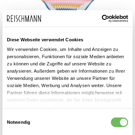
Zum
Diese Webseite verwendet Cookies
Protest
39,99 €
Anfang
19,99 €
Wir verwenden Cookies, um Inhalte und Anzeigen zu
Mädchen Bikini PRTEVELIEN
inkl. MwSt.
der
personalisieren, Funktionen für soziale Medien anbieten
zu können und die Zugriffe auf unsere Website zu
Bildgalerie
analysieren. Außerdem geben wir Informationen zu Ihrer
springen
Verwendung unserer Website an unsere Partner für
soziale Medien, Werbung und Analysen weiter. Unsere
Partner führen diese Informationen möglicherweise mit
weiteren Daten zusammen, die Sie ihnen bereitgestellt
haben oder die sie im Rahmen Ihrer Nutzung der Dienste
Dieses Produkt ist exklusiv in unseren Filialen erhältlich. Prüfen Sie
gesammelt haben.
Einwilligungsauswahl
mit einem Klick auf „Vor Ort verfügbar?", wo Ihre Größe vorrätig ist.
Notwendig
Hier finden Sie unsere
Datenschutzerklärung
Vor Ort verfügbar?