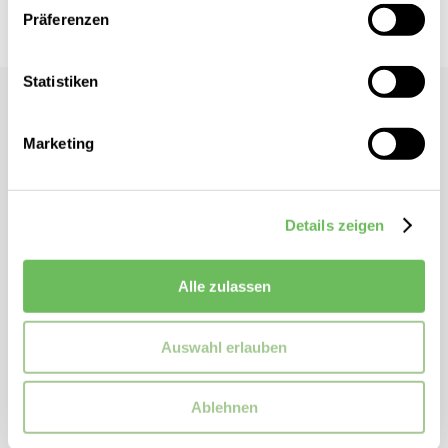
Präferenzen
Statistiken
Protest
Mädchen Bikini PRTEVELIEN
Marketing
Bralette-Bikini
Zwei unterschiedlich breite Träger
Details zeigen
Farbenfrohes Muster
Herausnehmbare Polster
Alle zulassen
ZUSATZINFORMATIONEN
Auswahl erlauben
Eigenschaften / Spezifikation:
schnelltrocknend
Artikelnummer:
7912931
Ablehnen
Marke:
Protest