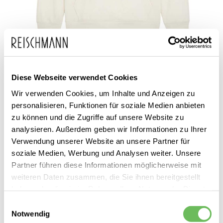
Zum
PUMA
64,95 €
Diese Webseite verwendet Cookies
Anfang
49,99 €
Herren Hoodie Better
inkl. MwSt.
der
Wir verwenden Cookies, um Inhalte und Anzeigen zu
Sportswear
personalisieren, Funktionen für soziale Medien anbieten
Bildgalerie
zu können und die Zugriffe auf unsere Website zu
springen
analysieren. Außerdem geben wir Informationen zu Ihrer
Verwendung unserer Website an unsere Partner für
soziale Medien, Werbung und Analysen weiter. Unsere
Partner führen diese Informationen möglicherweise mit
weiteren Daten zusammen, die Sie ihnen bereitgestellt
haben oder die sie im Rahmen Ihrer Nutzung der Dienste
Dieses Produkt ist exklusiv in unseren Filialen erhältlich. Prüfen Sie
gesammelt haben.
Einwilligungsauswahl
mit einem Klick auf „Vor Ort verfügbar?", wo Ihre Größe vorrätig ist.
Notwendig