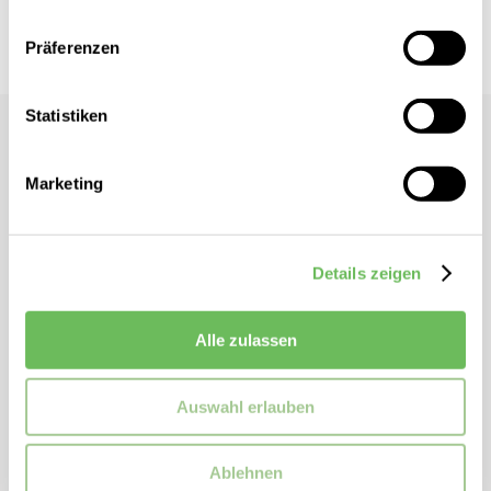
Hier finden Sie unsere
Datenschutzerklärung
Vor Ort verfügbar?
Präferenzen
Statistiken
PUMA
Herren Hoodie Better Sportswear
Marketing
Regular Fit
Kapuze mit Kordelzug
Details zeigen
Lange Ärmel
Kängurutasche
Alle zulassen
Grafischer Druck
ZUSATZINFORMATIONEN
Auswahl erlauben
Artikelnummer:
679002
Ablehnen
Marke:
PUMA