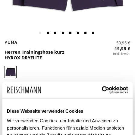
Zum
PUMA
59,95 €
Anfang
49,99 €
Herren Trainingshose kurz
inkl. MwSt.
der
HYROX DRYELITE
Bildgalerie
springen
Diese Webseite verwendet Cookies
Dieses Produkt ist exklusiv in unseren Filialen erhältlich. Prüfen Sie
Wir verwenden Cookies, um Inhalte und Anzeigen zu
mit einem Klick auf „Vor Ort verfügbar?", wo Ihre Größe vorrätig ist.
personalisieren, Funktionen für soziale Medien anbieten
zu können und die Zugriffe auf unsere Website zu