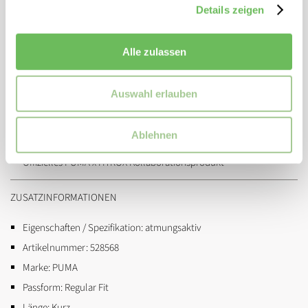
Highlights auf einen Blick:
Details zeigen
PWRMODE mit DryElite-Technologie für optimale
Schweißableitung
Alle zulassen
Performance Fit für maximale Bewegungsfreiheit im Wettkampf
Elastischer Bund mit Tunnelzug für individuellen Halt
Auswahl erlauben
Praktische Nahttasche für Race-Day-Essentials
Reguläre Länge mit mittlerer Bundhöhe
Ablehnen
Mindestens 50 % recycelte Materialien
Offizielles PUMA x HYROX Kollaborationsprodukt
ZUSATZINFORMATIONEN
Eigenschaften / Spezifikation:
atmungsaktiv
Artikelnummer:
528568
Marke:
PUMA
Passform:
Regular Fit
Länge:
Kurz