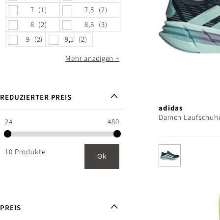
7
1
7,5
2
8
2
8,5
3
9
2
9,5
2
Mehr anzeigen
REDUZIERTER PREIS
adidas
Damen Laufschuhe
24
480
10 Produkte
Ok
PREIS