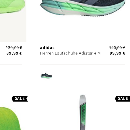
130,00 €
adidas
140,00 €
89,99 €
Herren Laufschuhe Adistar 4 M
99,99 €
SALE
SALE