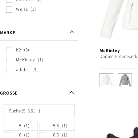
Weiss
1
MARKE
K2
3
McKinley
Damen Fleecejack
McKinley
1
adidas
3
GRÖSSE
5
1
5,5
1
6
1
6,5
1