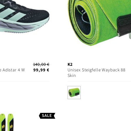
140,00 €
K2
 Adistar 4 W
99,99 €
Unisex Steigfelle Wayback 88
Skin
SALE