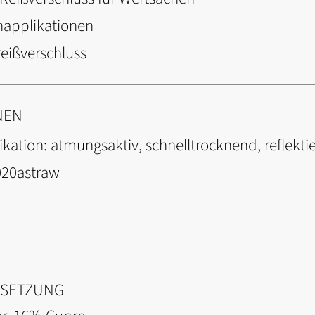
napplikationen
eißverschluss
NEN
ikation:
atmungsaktiv, schnelltrocknend, reflekti
20astraw
NSETZUNG