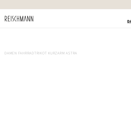
Zum
Inhalt
springen
D
DAMEN FAHRRADTRIKOT KURZARM ASTRA
Zum
Ende
der
Bildgalerie
springen