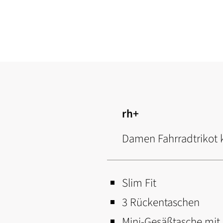
Zum
Anfang
der
Bildgalerie
springen
rh+
Damen Fahrradtrikot 
Slim Fit
3 Rückentaschen
Mini-Gesäßtasche mit 