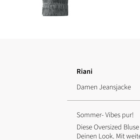
Zum
Anfang
der
Bildgalerie
springen
Riani
Damen Jeansjacke
Sommer- Vibes pur!
Diese Oversized Bluse
Deinen Look. Mit weite