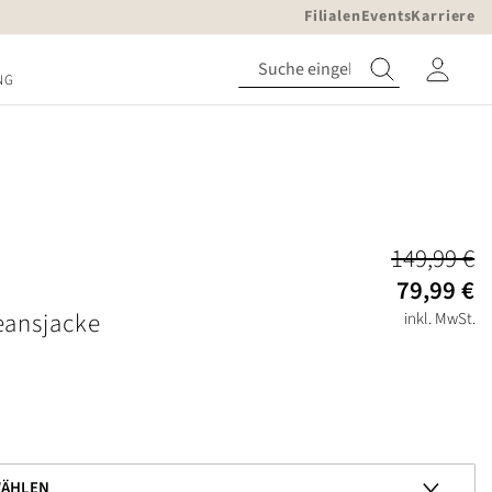
Filialen
Events
Karriere
NG
149,99 €
79,99 €
ansjacke
inkl. MwSt.