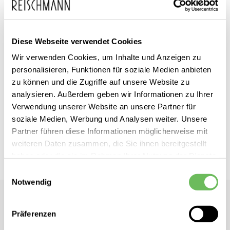
Diese Webseite verwendet Cookies
Zum
Rich & Royal
Wir verwenden Cookies, um Inhalte und Anzeigen zu
inkl. MwSt.
Anfang
personalisieren, Funktionen für soziale Medien anbieten
Damen Bundfaltenhose
der
zu können und die Zugriffe auf unsere Website zu
analysieren. Außerdem geben wir Informationen zu Ihrer
Bildgalerie
Dieses Produkt ist exklusiv in unseren Filialen erhältlich. Prüfen Sie
Verwendung unserer Website an unsere Partner für
springen
mit einem Klick auf „Vor Ort verfügbar?", wo Ihre Größe vorrätig ist.
soziale Medien, Werbung und Analysen weiter. Unsere
Partner führen diese Informationen möglicherweise mit
Vor Ort verfügbar?
weiteren Daten zusammen, die Sie ihnen bereitgestellt
haben oder die sie im Rahmen Ihrer Nutzung der Dienste
gesammelt haben.
Einwilligungsauswahl
Notwendig
Hier finden Sie unsere
Datenschutzerklärung
Rich & Royal
Damen Bundfaltenhose
Präferenzen