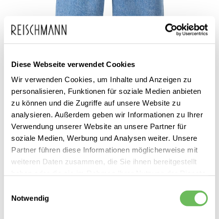
Zum
Rich & Royal
129,95 €
Anfang
99,99 €
Diese Webseite verwendet Cookies
Damen Jeans Kurz
inkl. MwSt.
der
Wir verwenden Cookies, um Inhalte und Anzeigen zu
Bildgalerie
personalisieren, Funktionen für soziale Medien anbieten
zu können und die Zugriffe auf unsere Website zu
springen
analysieren. Außerdem geben wir Informationen zu Ihrer
Verwendung unserer Website an unsere Partner für
soziale Medien, Werbung und Analysen weiter. Unsere
Partner führen diese Informationen möglicherweise mit
weiteren Daten zusammen, die Sie ihnen bereitgestellt
Dieses Produkt ist exklusiv in unseren Filialen erhältlich. Prüfen Sie
haben oder die sie im Rahmen Ihrer Nutzung der Dienste
mit einem Klick auf „Vor Ort verfügbar?", wo Ihre Größe vorrätig ist.
gesammelt haben.
Einwilligungsauswahl
Notwendig
Vor Ort verfügbar?
Hier finden Sie unsere
Datenschutzerklärung