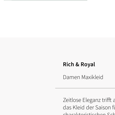
Zum
Anfang
der
Bildgalerie
springen
Rich & Royal
Damen Maxikleid
Zeitlose Eleganz triff
das Kleid der Saison f
charakteristischen Sc