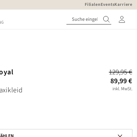
Filialen
Events
Karriere
NG
oyal
129,95 €
89,99 €
xikleid
inkl. MwSt.