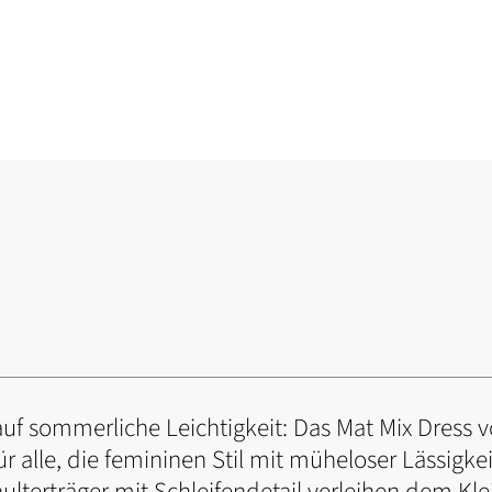
t auf sommerliche Leichtigkeit: Das Mat Mix Dress v
ür alle, die femininen Stil mit müheloser Lässigke
hulterträger mit Schleifendetail verleihen dem Kl