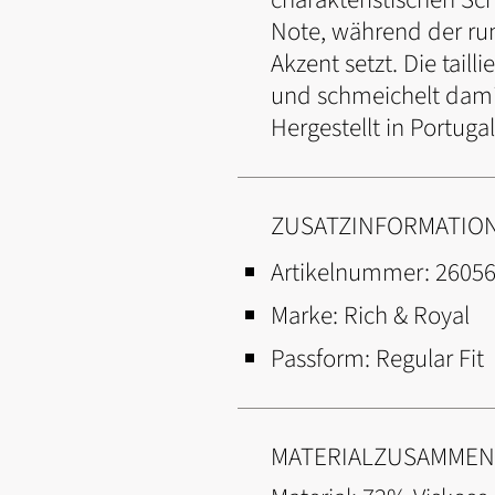
Note, während der run
Akzent setzt. Die tail
und schmeichelt dami
Hergestellt in Portuga
ZUSATZINFORMATIO
Artikelnummer:
2605
Marke:
Rich & Royal
Passform:
Regular Fit
MATERIALZUSAMME