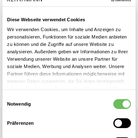
Diese Webseite verwendet Cookies
Wir verwenden Cookies, um Inhalte und Anzeigen zu
Zum
Rich & Royal
inkl. MwSt.
personalisieren, Funktionen für soziale Medien anbieten
Anfang
Damen Strickshirt
zu können und die Zugriffe auf unsere Website zu
der
analysieren. Außerdem geben wir Informationen zu Ihrer
Bildgalerie
Verwendung unserer Website an unsere Partner für
Dieses Produkt ist exklusiv in unseren Filialen erhältlich. Prüfen Sie
springen
soziale Medien, Werbung und Analysen weiter. Unsere
mit einem Klick auf „Vor Ort verfügbar?", wo Ihre Größe vorrätig ist.
Partner führen diese Informationen möglicherweise mit
weiteren Daten zusammen, die Sie ihnen bereitgestellt
Vor Ort verfügbar?
haben oder die sie im Rahmen Ihrer Nutzung der Dienste
gesammelt haben.
Einwilligungsauswahl
Notwendig
Hier finden Sie unsere
Datenschutzerklärung
Rich & Royal
Präferenzen
Damen Strickshirt