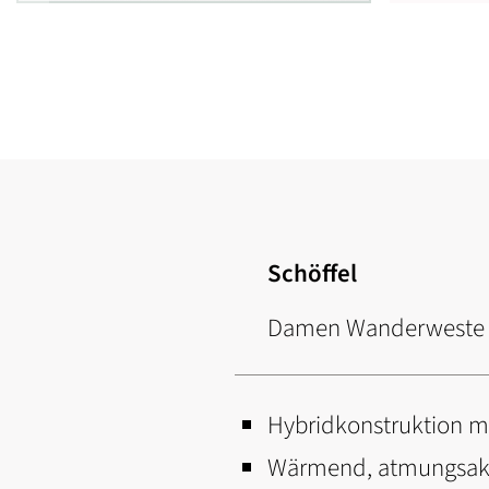
Zum
Anfang
der
Bildgalerie
springen
Schöffel
Damen Wanderweste H
Hybridkonstruktion mi
Wärmend, atmungsakti