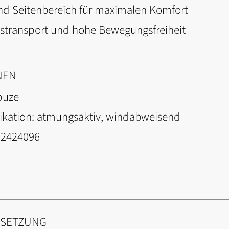
und Seitenbereich für maximalen Komfort
tstransport und hohe Bewegungsfreiheit
NEN
puze
ikation:
atmungsaktiv, windabweisend
72424096
NSETZUNG