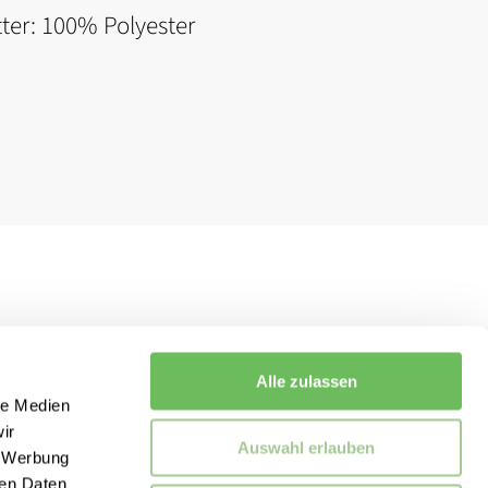
ter: 100% Polyester
Alle zulassen
le Medien
ir
Auswahl erlauben
, Werbung
ren Daten