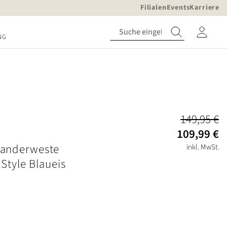
Filialen
Events
Karriere
NG
149,95 €
109,99 €
anderweste
inkl. MwSt.
 Style Blaueis