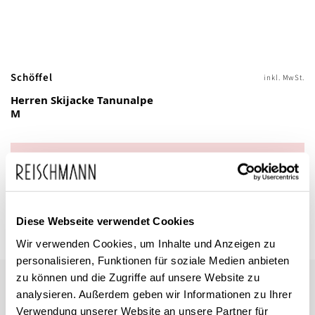
Zum
Schöffel
inkl. MwSt.
Anfang
Herren Skijacke Tanunalpe
der
M
Bildgalerie
springen
Dieses Produkt ist exklusiv in unseren Filialen erhältlich. Prüfen Sie
mit einem Klick auf „Vor Ort verfügbar?", wo Ihre Größe vorrätig ist.
Vor Ort verfügbar?
Diese Webseite verwendet Cookies
Wir verwenden Cookies, um Inhalte und Anzeigen zu
personalisieren, Funktionen für soziale Medien anbieten
zu können und die Zugriffe auf unsere Website zu
Schöffel
analysieren. Außerdem geben wir Informationen zu Ihrer
Herren Skijacke Tanunalpe M
Verwendung unserer Website an unsere Partner für