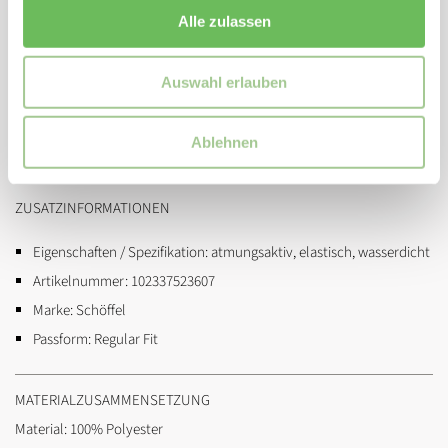
Ventilation dank Unterarmbelüftung
Alle zulassen
Fester Schneefang mit Silikonband verhindert Eindringen von
Schnee
Auswahl erlauben
2 Brusttaschen mit wasserabweisendem Reißverschluss
2 Eingrifftaschen und Liftpasstasche mit Reißverschlüssen
Ablehnen
Individuell verstellbarer Armabschluss mit Armstulpe
ZUSATZINFORMATIONEN
Eigenschaften / Spezifikation:
atmungsaktiv, elastisch, wasserdicht
Artikelnummer:
102337523607
Marke:
Schöffel
Passform:
Regular Fit
MATERIALZUSAMMENSETZUNG
Material: 100% Polyester