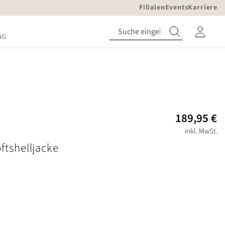
Filialen
Events
Karriere
NG
189,95 €
inkl. MwSt.
ftshelljacke