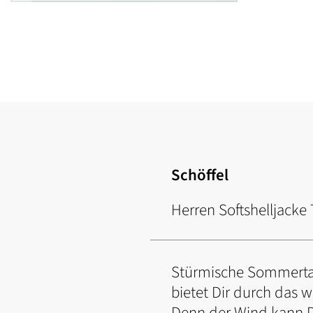
Zum
Anfang
der
Bildgalerie
springen
Schöffel
Herren Softshelljacke
Stürmische Sommertage
bietet Dir durch das 
Denn der Wind kann D