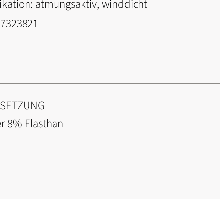
ikation:
atmungsaktiv, winddicht
67323821
NSETZUNG
er 8% Elasthan