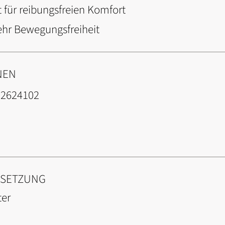
t für reibungsfreien Komfort
ehr Bewegungsfreiheit
NEN
02624102
NSETZUNG
ter