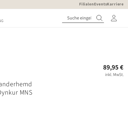
Filialen
Events
Karriere
NG
89,95 €
inkl. MwSt.
Wanderhemd
Dynkur MNS