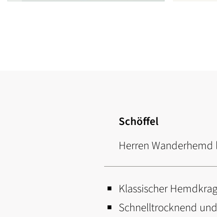
Zum
Anfang
der
Bildgalerie
springen
Schöffel
Herren Wanderhemd 
Klassischer Hemdkrag
Schnelltrocknend und 