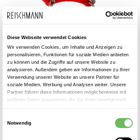
Diese Webseite verwendet Cookies
Zum
Snowline
60,00 €
Wir verwenden Cookies, um Inhalte und Anzeigen zu
Anfang
inkl. MwSt.
UNISEKX SCHUHKRALLEN
personalisieren, Funktionen für soziale Medien anbieten
der
SPIKES CHAINSEN PRO
zu können und die Zugriffe auf unsere Website zu
Bildgalerie
analysieren. Außerdem geben wir Informationen zu Ihrer
springen
Verwendung unserer Website an unsere Partner für
soziale Medien, Werbung und Analysen weiter. Unsere
Partner führen diese Informationen möglicherweise mit
weiteren Daten zusammen, die Sie ihnen bereitgestellt
haben oder die sie im Rahmen Ihrer Nutzung der Dienste
gesammelt haben.
Einwilligungsauswahl
Dieses Produkt ist exklusiv in unseren Filialen erhältlich. Prüfen Sie
Notwendig
mit einem Klick auf „Vor Ort verfügbar?", wo Ihre Größe vorrätig ist.
Hier finden Sie unsere
Datenschutzerklärung