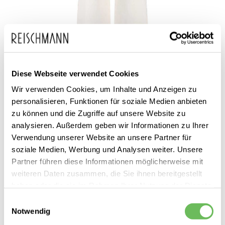
Zum
Studio Anneloes
149,95 €
Diese Webseite verwendet Cookies
Anfang
inkl. MwSt.
Damen Stoffhose Lexie
Wir verwenden Cookies, um Inhalte und Anzeigen zu
der
personalisieren, Funktionen für soziale Medien anbieten
Bildgalerie
zu können und die Zugriffe auf unsere Website zu
springen
analysieren. Außerdem geben wir Informationen zu Ihrer
Verwendung unserer Website an unsere Partner für
soziale Medien, Werbung und Analysen weiter. Unsere
Partner führen diese Informationen möglicherweise mit
weiteren Daten zusammen, die Sie ihnen bereitgestellt
Dieses Produkt ist exklusiv in unseren Filialen erhältlich. Prüfen Sie
haben oder die sie im Rahmen Ihrer Nutzung der Dienste
mit einem Klick auf „Vor Ort verfügbar?", wo Ihre Größe vorrätig ist.
gesammelt haben.
Einwilligungsauswahl
Notwendig
Hier finden Sie unsere
Datenschutzerklärung
Vor Ort verfügbar?