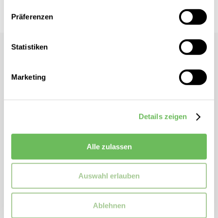
Präferenzen
Statistiken
Studio Anneloes
Damen Stoffhose Lexie
Marketing
Wide Fit
High Waist
Bund mit Gummizug
Details zeigen
Gürtelschlaufen
Paspeltaschen hinten
Alle zulassen
ZUSATZINFORMATIONEN
Auswahl erlauben
Artikelnummer:
94801
Marke:
Studio Anneloes
Ablehnen