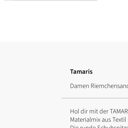
Zum
Anfang
der
Bildgalerie
springen
Tamaris
Damen Riemchensan
Hol dir mit der TAMAR
Materialmix aus Texti
Die runde Schuhspitze