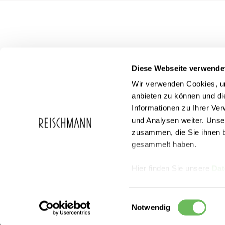
Diese Webseite verwende
Wir verwenden Cookies, um
anbieten zu können und di
Informationen zu Ihrer Ve
und Analysen weiter. Unse
zusammen, die Sie ihnen b
Service
Reischmann
gesammelt haben.
FAQ
Über Reischma
Geschenkgutscheine
Karriere
Events
Hier finden Sie unsere
Dat
Partnercard
Sortiment
Newsletter
Einwilligungsauswahl
Notwendig