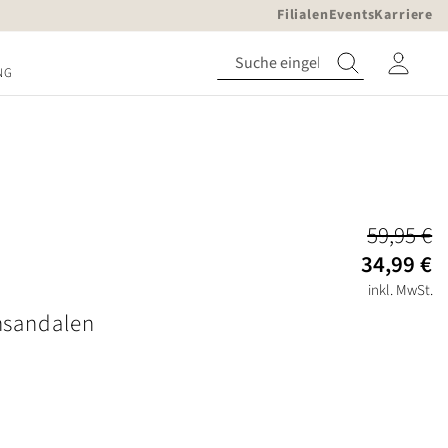
Filialen
Events
Karriere
NG
59,95 €
34,99 €
inkl. MwSt.
sandalen