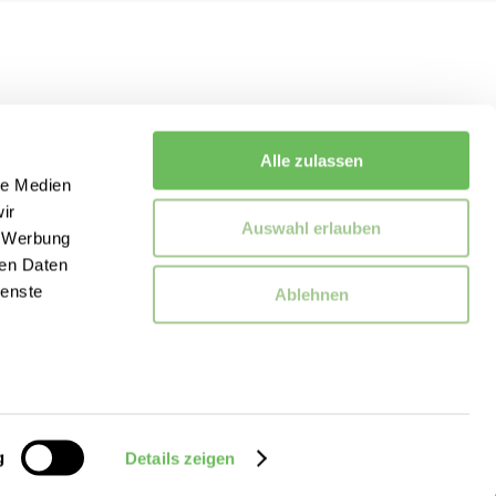
Alle zulassen
le Medien
ir
Auswahl erlauben
, Werbung
ren Daten
ienste
Ablehnen
g
Details zeigen