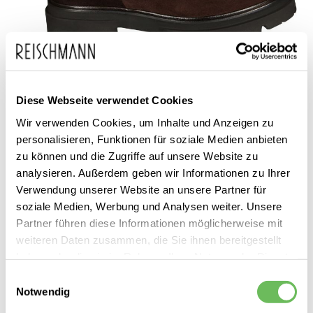
Zum
Thea Mika
239,99 €
Diese Webseite verwendet Cookies
Anfang
149,99 €
Damen Lederstiefeletten
Wir verwenden Cookies, um Inhalte und Anzeigen zu
inkl. MwSt.
der
Carrie
personalisieren, Funktionen für soziale Medien anbieten
Bildgalerie
zu können und die Zugriffe auf unsere Website zu
springen
analysieren. Außerdem geben wir Informationen zu Ihrer
Verwendung unserer Website an unsere Partner für
soziale Medien, Werbung und Analysen weiter. Unsere
Partner führen diese Informationen möglicherweise mit
weiteren Daten zusammen, die Sie ihnen bereitgestellt
haben oder die sie im Rahmen Ihrer Nutzung der Dienste
Dieses Produkt ist exklusiv in unseren Filialen erhältlich. Prüfen Sie
gesammelt haben.
Einwilligungsauswahl
mit einem Klick auf „Vor Ort verfügbar?", wo Ihre Größe vorrätig ist.
Notwendig
Hier finden Sie unsere
Datenschutzerklärung