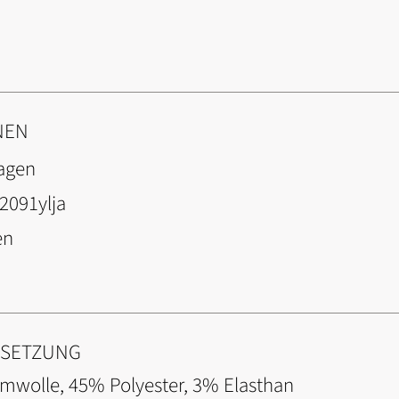
NEN
agen
2091ylja
en
NSETZUNG
umwolle, 45% Polyester, 3% Elasthan