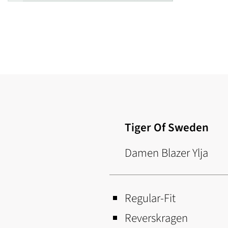
Zum
Anfang
der
Bildgalerie
springen
Tiger Of Sweden
Damen Blazer Ylja
Regular-Fit
Reverskragen