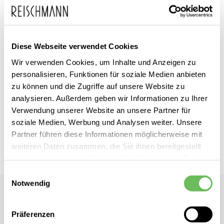
Diese Webseite verwendet Cookies
Zum
Tommy Hilfiger
inkl. MwSt.
Wir verwenden Cookies, um Inhalte und Anzeigen zu
Anfang
Damen Wollmantel
personalisieren, Funktionen für soziale Medien anbieten
der
zu können und die Zugriffe auf unsere Website zu
Bildgalerie
analysieren. Außerdem geben wir Informationen zu Ihrer
Dieses Produkt ist exklusiv in unseren Filialen erhältlich. Prüfen Sie
springen
Verwendung unserer Website an unsere Partner für
mit einem Klick auf „Vor Ort verfügbar?", wo Ihre Größe vorrätig ist.
soziale Medien, Werbung und Analysen weiter. Unsere
Partner führen diese Informationen möglicherweise mit
Vor Ort verfügbar?
weiteren Daten zusammen, die Sie ihnen bereitgestellt
haben oder die sie im Rahmen Ihrer Nutzung der Dienste
gesammelt haben.
Einwilligungsauswahl
Notwendig
Tommy Hilfiger
Hier finden Sie unsere
Datenschutzerklärung
Damen Wollmantel
Präferenzen